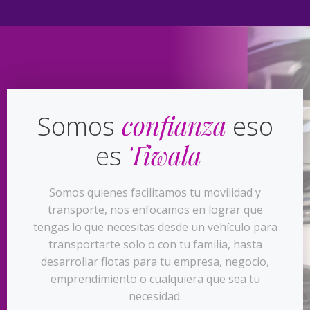
confianza
Somos
eso
Tiwala
es
Somos quienes facilitamos tu movilidad y
transporte, nos enfocamos en lograr que
tengas lo que necesitas desde un vehículo para
transportarte solo o con tu familia, hasta
desarrollar flotas para tu empresa, negocio,
emprendimiento o cualquiera que sea tu
necesidad.